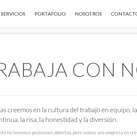
SERVICIOS
PORTAFOLIO
NOSOTROS
CONTACT
RABAJA CON 
as creemos en
la cultura
d
el trabajo en equipo
, 
ntinua
, la risa
, la honestidad
y la diversión.
to no tenemos posiciones abiertas, pero somos una empresa en crec