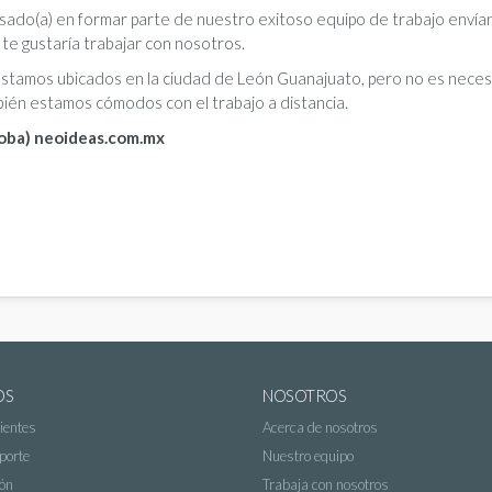
esado(a) en formar parte de nuestro exitoso equipo de trabajo enví
te gustaría trabajar con nosotros.
stamos ubicados en la ciudad de León Guanajuato, pero no es necesa
ién estamos cómodos con el trabajo a distancia.
roba) neoideas.com.mx
OS
NOSOTROS
ientes
Acerca de nosotros
porte
Nuestro equipo
ón
Trabaja con nosotros