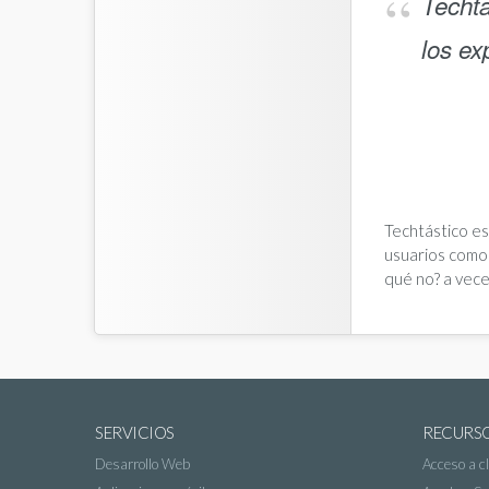
Techta
los e
Techtástico es
usuarios como 
qué no? a vece
SERVICIOS
RECURS
Desarrollo Web
Acceso a cl