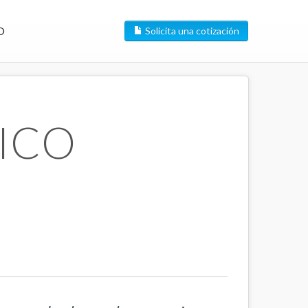
O
Solicita una cotización
ICO