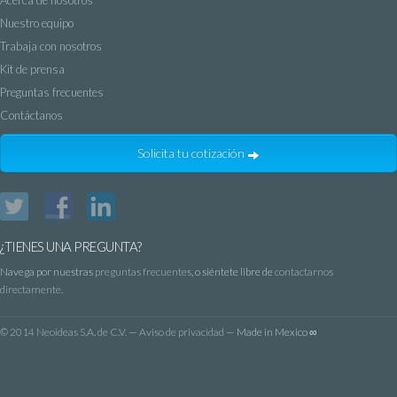
Acerca de nosotros
Nuestro equipo
Trabaja con nosotros
Kit de prensa
Preguntas frecuentes
Contáctanos
Solicita tu cotización
Twitter
Facebook
LinkedIn
¿TIENES UNA PREGUNTA?
Navega por nuestras
preguntas frecuentes
, o siéntete libre de
contactarnos
directamente
.
©
2014 Neoideas S.A. de C.V.
—
Aviso de privacidad
— Made in Mexico ∞